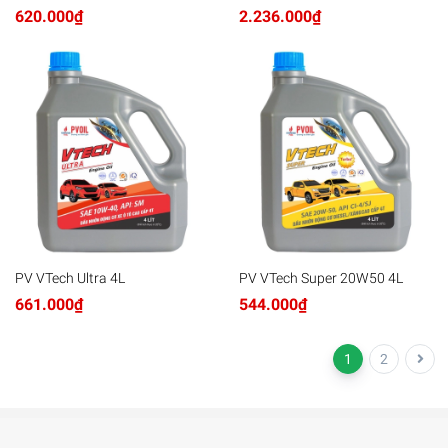
SJ 6X4L
620.000₫
2.236.000₫
PV VTech Ultra 4L
PV VTech Super 20W50 4L
661.000₫
544.000₫
1
2