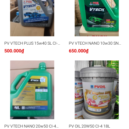
PV VTECH PLUS 15w40 SL CI-4
PV VTECH NANO 10w30 SN
4L
6x4L
500.000₫
650.000₫
PV VTECH NANO 20w50 CI-4
PV OIL 20W50 CI-4 18L