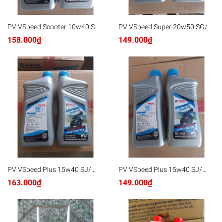
PV VSpeed Scooter 10w40 SM/
PV VSpeed Super 20w50 SG/
MB 0.8L x24
MA2 1L x24
158.000₫
149.000₫
PV VSpeed Plus 15w40 SJ/
PV VSpeed Plus 15w40 SJ/
MA2 1L x24
MA2 0.8L x24
163.000₫
149.000₫