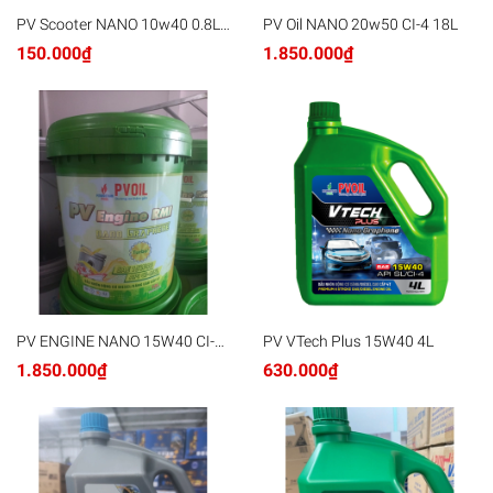
PV Scooter NANO 10w40 0.8L
PV Oil NANO 20w50 CI-4 18L
×24
150.000₫
1.850.000₫
PV ENGINE NANO 15W40 CI-4
PV VTech Plus 15W40 4L
/SL 18L
1.850.000₫
630.000₫